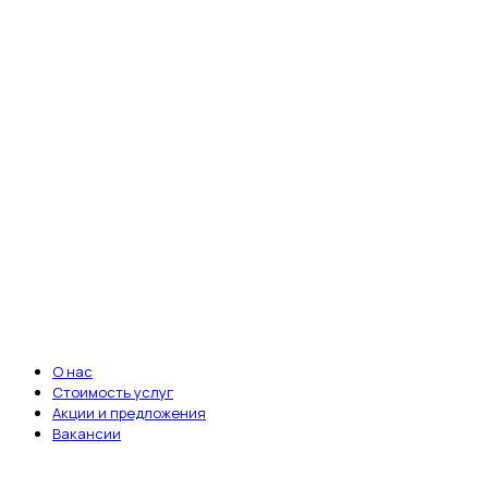
fab fa-whatsapp
Ветеринарная клиника «Энималз» —
круглосуточная забота о здоровье ваших
питомцев. Мы всегда рядом, когда это
важно.
Записаться на приём
ВАЖНЫЕ ССЫЛКИ
О нас
Стоимость услуг
Акции и предложения
Вакансии