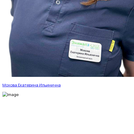
Мохова Екатерина Ильинична
МЫ В СОЦИАЛЬНЫХ СЕТЯХ
fab fa-telegram-plane
fab fa-vk