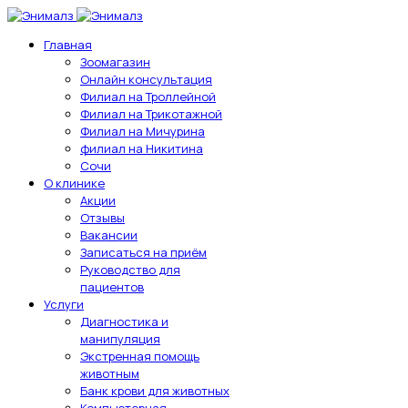
Главная
Зоомагазин
Онлайн консультация
Филиал на Троллейной
Филиал на Трикотажной
Филиал на Мичурина
филиал на Никитина
Сочи
О клинике
Акции
Отзывы
Вакансии
Записаться на приём
Руководство для
пациентов
Услуги
Диагностика и
манипуляция
Экстренная помощь
животным
Банк крови для животных