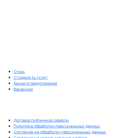
круглосуточная забота о здоровье ваших
питомцев. Мы всегда рядом, когда это
важно.
Записаться на приём
ВАЖНЫЕ ССЫЛКИ
О нас
Стоимость услуг
Акции и предложения
Вакансии
ДОКУМЕНТЫ
Договор публичной оферты
Политика обработки персональных данных
Согласие на обработку персональных данных
Согласие на использование cookies