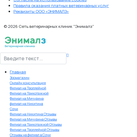
Правила оказания платных ветеринарных услуг
Реквизиты ООО «ЭНИМАЛЗ»
© 2026 Сеть ветеринарных клиник "Энималз"
Поиск
Главная
Зоомагазин
Онлайн консультация
Филиал на Троллейной
Филиал на Трикотажной
Филиал на Мичурина
филиал на Никитина
Сочи
Филиал на Никитина Отзывы
Филиал на Мичурина Отзывы
Филиал на Трикотажной Отзывы
Филиал на Троллейной Отзывы
Отзывы на филиал в Сочи