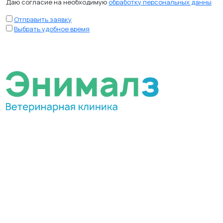
Даю согласие на необходимую
обработку персональных данны
Отправить заявку
Выбрать удобное время
МЫ В СОЦИАЛЬНЫХ СЕТЯХ
fab fa-telegram-plane
fab fa-vk
fab fa-whatsapp
Ветеринарная клиника «Энималз» —