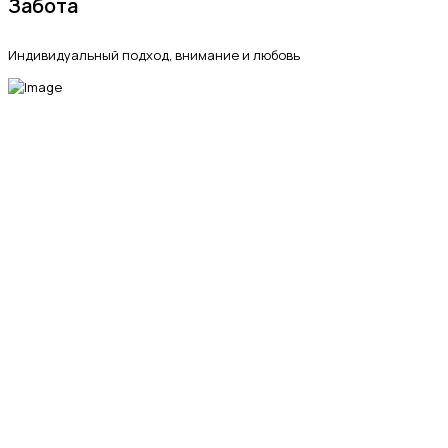
Забота
Индивидуальный подход, внимание и любовь
МЫ В СОЦИАЛЬНЫХ СЕТЯХ
fab fa-telegram-plane
fab fa-vk
fab fa-whatsapp
Ветеринарная клиника «Энималз» —
круглосуточная забота о здоровье ваших
питомцев. Мы всегда рядом, когда это
важно.