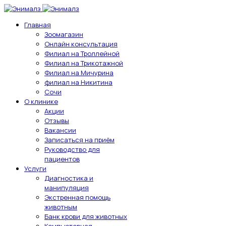
Главная
Зоомагазин
Онлайн консультация
Филиал на Троллейной
Филиал на Трикотажной
Филиал на Мичурина
филиал на Никитина
Сочи
О клинике
Акции
Отзывы
Вакансии
Записаться на приём
Руководство для
пациентов
Услуги
Диагностика и
манипуляция
Экстренная помощь
животным
Банк крови для животных