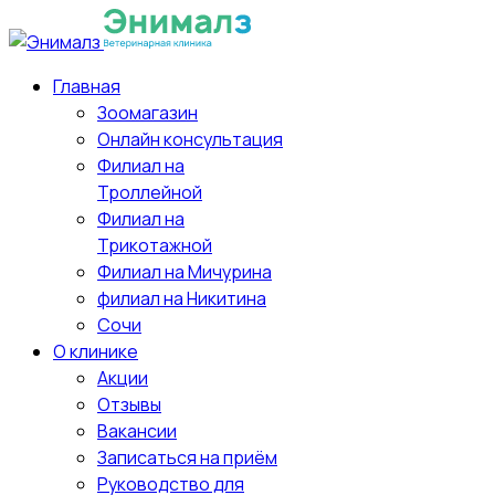
Главная
Зоомагазин
Онлайн консультация
Филиал на
Троллейной
Филиал на
Трикотажной
Филиал на Мичурина
филиал на Никитина
Сочи
О клинике
Акции
Отзывы
Вакансии
Записаться на приём
Руководство для