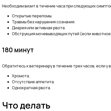
Необходим визит в течение часа при следующих симпто
Открытые переломы.
Травмы без нарушения сознания.
Диарея или активная рвота.
Обструкция мочевыводящих путей (если животное
180 минут
Обратитесь к ветеринару в течение трех часов, если у 
Хромота.
Отсутствие аппетита.
Однократная рвота.
Что делать