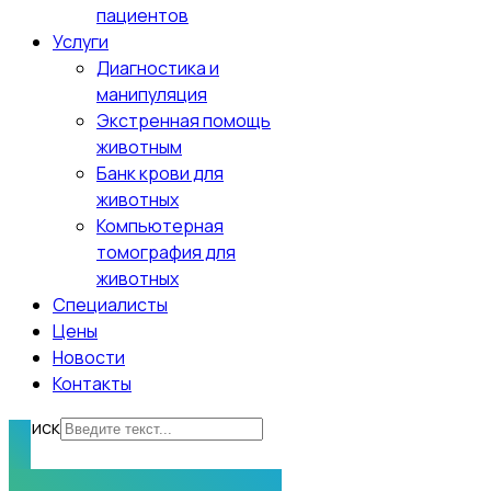
пациентов
Услуги
Диагностика и
манипуляция
Экстренная помощь
животным
Банк крови для
животных
Компьютерная
томография для
животных
Специалисты
Цены
Новости
Контакты
Поиск
Нужна помощь?