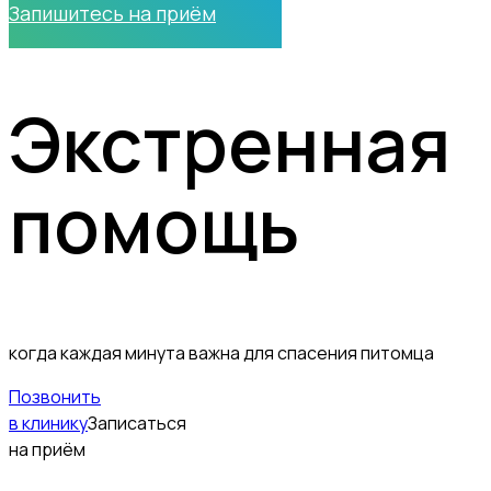
Запишитесь на приём
Экстренная
помощь
когда каждая минута важна для спасения питомца
Позвонить
в клинику
Записаться
на приём