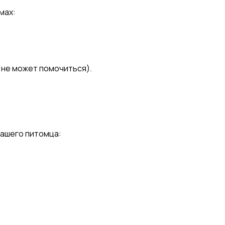
мах:
 не может помочиться).
вашего питомца: