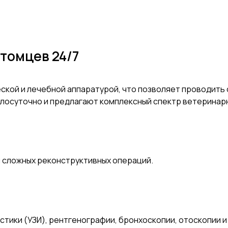
томцев 24/7
ской и лечебной аппаратурой, что позволяет проводить
лосуточно и предлагают комплексный спектр ветеринарн
и сложных реконструктивных операций.
тики (УЗИ), рентгенографии, бронхоскопии, отоскопии и