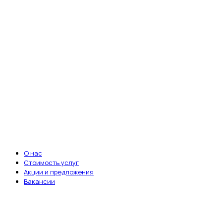
Ветеринарная клиника «Энималз» —
круглосуточная забота о здоровье ваших
питомцев. Мы всегда рядом, когда это
важно.
Записаться на приём
ВАЖНЫЕ ССЫЛКИ
О нас
Стоимость услуг
Акции и предложения
Вакансии
ДОКУМЕНТЫ