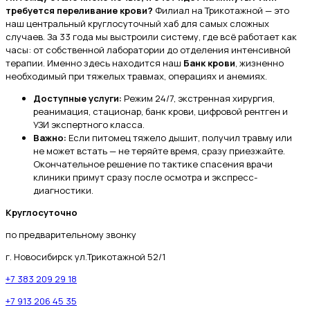
требуется переливание крови?
Филиал на Трикотажной — это
наш центральный круглосуточный хаб для самых сложных
случаев. За 33 года мы выстроили систему, где всё работает как
часы: от собственной лаборатории до отделения интенсивной
терапии. Именно здесь находится наш
Банк крови
, жизненно
необходимый при тяжелых травмах, операциях и анемиях.
Доступные услуги:
Режим 24/7, экстренная хирургия,
реанимация, стационар, банк крови, цифровой рентген и
УЗИ экспертного класса.
Важно:
Если питомец тяжело дышит, получил травму или
не может встать — не теряйте время, сразу приезжайте.
Окончательное решение по тактике спасения врачи
клиники примут сразу после осмотра и экспресс-
диагностики.
Круглосуточно
по предварительному звонку
г. Новосибирск ул.Трикотажной 52/1
+7 383 209 29 18
+7 913 206 45 35