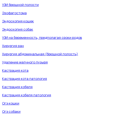
УЗИ брюшной полости
Эзофагостома
Эндоскопия кошек
Эндоскопия собак
УЗИ на беременность, предполагая сроки родов
Хирургия ран
Хирургия абдоминальная (брюшной полость)
Удаление желчного пузыря
Кастрация кота
Кастрация кота патология
Кастрация кобеля
Кастрация кобеля патология
Огэ кошки
Огэ собаки