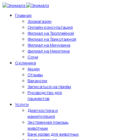
Главная
Зоомагазин
Онлайн консультация
Филиал на Троллейной
Филиал на Трикотажной
Филиал на Мичурина
филиал на Никитина
Сочи
О клинике
Акции
Отзывы
Вакансии
Записаться на приём
Руководство для
пациентов
Услуги
Диагностика и
манипуляция
Экстренная помощь
животным
Банк крови для животных