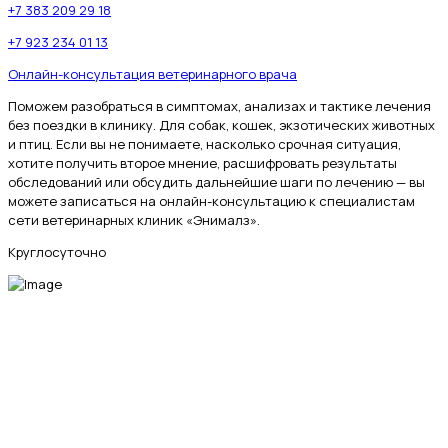
+7 383 209 29 18
+7 923 234 01 13
Онлайн-консультация ветеринарного врача
Поможем разобраться в симптомах, анализах и тактике лечения
без поездки в клинику. Для собак, кошек, экзотических животных
и птиц. Если вы не понимаете, насколько срочная ситуация,
хотите получить второе мнение, расшифровать результаты
обследований или обсудить дальнейшие шаги по лечению — вы
можете записаться на онлайн-консультацию к специалистам
сети ветеринарных клиник «Энималз».
Круглосуточно
МЫ В СОЦИАЛЬНЫХ СЕТЯХ
fab fa-telegram-plane
fab fa-vk
fab fa-whatsapp