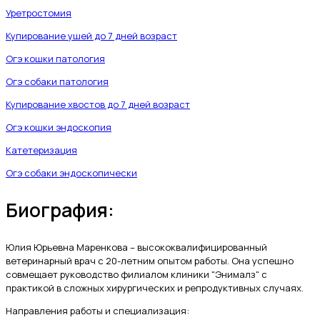
Уретростомия
Купирование ушей до 7 дней возраст
Огэ кошки патология
Огэ собаки патология
Купирование хвостов до 7 дней возраст
Огэ кошки эндоскопия
Катетеризация
Огэ собаки эндоскопически
Биография:
Юлия Юрьевна Маренкова – высококвалифицированный
ветеринарный врач с 20-летним опытом работы. Она успешно
совмещает руководство филиалом клиники "Энималз" с
практикой в сложных хирургических и репродуктивных случаях.
Направления работы и специализация: