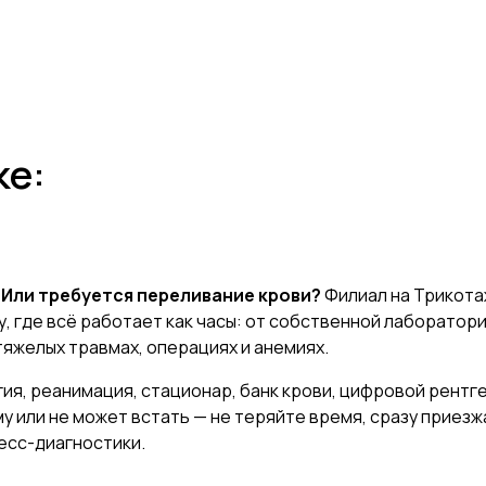
ке:
 Или требуется переливание крови?
Филиал на Трикота
му, где всё работает как часы: от собственной лаборато
тяжелых травмах, операциях и анемиях.
ия, реанимация, стационар, банк крови, цифровой рентге
у или не может встать — не теряйте время, сразу приез
ресс-диагностики.