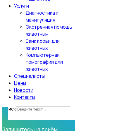
Услуги
Диагностика и
манипуляция
Экстренная помощь
животным
Банк крови для
животных
Компьютерная
томография для
животных
Специалисты
Цены
Новости
Контакты
Поиск
Нужна помощь?
Запишитесь на приём