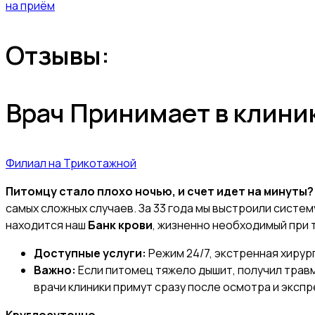
на приём
Отзывы:
Врач Принимает в клини
Филиал на Трикотажной
Питомцу стало плохо ночью, и счет идет на минуты?
самых сложных случаев. За 33 года мы выстроили систе
находится наш
Банк крови
, жизненно необходимый при 
Доступные услуги:
Режим 24/7, экстренная хирург
Важно:
Если питомец тяжело дышит, получил травм
врачи клиники примут сразу после осмотра и эксп