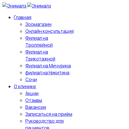
Главная
Зоомагазин
Онлайн консультация
Филиал на
Троллейной
Филиал на
Трикотажной
Филиал на Мичурина
филиал на Никитина
Сочи
О клинике
Акции
Отзывы
Вакансии
Записаться на приём
Руководство для
пациентов