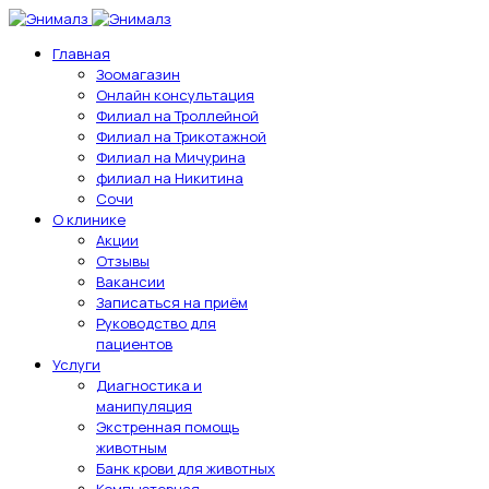
Главная
Зоомагазин
Онлайн консультация
Филиал на Троллейной
Филиал на Трикотажной
Филиал на Мичурина
филиал на Никитина
Сочи
О клинике
Акции
Отзывы
Вакансии
Записаться на приём
Руководство для
пациентов
Услуги
Диагностика и
манипуляция
Экстренная помощь
животным
Банк крови для животных