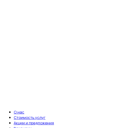
fab fa-telegram-plane
fab fa-vk
fab fa-whatsapp
Ветеринарная клиника «Энималз» —
круглосуточная забота о здоровье ваших
питомцев. Мы всегда рядом, когда это
важно.
Записаться на приём
ВАЖНЫЕ ССЫЛКИ
О нас
Стоимость услуг
Акции и предложения