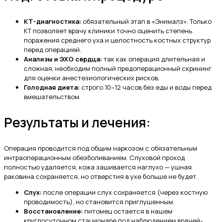
КТ-диагностика:
обязательный этап в «Энималз». Только
КТ позволяет врачу клиники точно оценить степень
поражения среднего уха и целостность костных структур
перед операцией.
Анализы и ЭХО сердца:
так как операция длительная и
сложная, необходим полный предоперационный скрининг
для оценки анестезиологических рисков.
Голодная диета:
строго 10–12 часов без еды и воды перед
вмешательством.
Результаты и лечения:
Операция проводится под общим наркозом с обязательным
интраоперационным обезболиванием. Слуховой проход
полностью удаляется, кожа зашивается наглухо — ушная
раковина сохраняется, но отверстия в ухе больше не будет.
Слух:
после операции слух сохраняется (через костную
проводимость), но становится приглушенным.
Восстановление:
питомец остается в нашем
круглосуточном стационаре под наблюдением врачей-