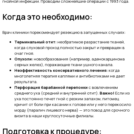
гнойной инфекции. Проводим сложнейшие операции с 1993 года.
Когда это необходимо:
Врач клиники порекомендует резекцию в запущенных случаях:
Терминальный отит:
необратимое разрастание тканей,
когда слуховой проход полностью закрыт и превращен в
очаг гноя.
Опухоли:
новообразования (например, аденокарцинома
серных желез), поражающие ткани ушного канала.
Неэффективность консервативного лечения:
когда
многолетняя терапия каплями и антибиотиками не дает
результата.
Перфорация барабанной перепонки
с вовлечением
среднего уха (средний и внутренний отит).
Важно!
Если из
уха постоянно течет гной с резким запахом, питомец
кричит от боли при касании к голове или у него перекосило
морду (паралич лицевого нерва) — это повод для срочного
визита в наши круглосуточные филиалы.
Подготовка к процедуре: