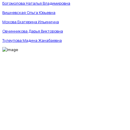
Богомолова Наталья Владимировна
Вишневская Ольга Юрьевна
Мохова Екатерина Ильинична
Овчинникова Дарья Викторовна
Тулеупова Мадина Жанабаевна
МЫ В СОЦИАЛЬНЫХ СЕТЯХ
fab fa-telegram-plane
fab fa-vk
fab fa-whatsapp
Ветеринарная клиника «Энималз» —
круглосуточная забота о здоровье ваших
питомцев. Мы всегда рядом, когда это