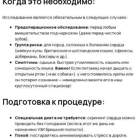
Когда это необходимо:
Исследование является обязательным в следующих случаях:
Предоперационное обследование:
перед любым
вмешательством под наркозом (даже перед чисткой
зубов).
Группа риска:
для пород, склонных к болезням сердца
(мейкун-куны, британские и шотландские кошки, сфинксы,
доберманы, боксеры и др.).
Симптомы:
одышка, быстрая утомляемость, кашель или
синюшность языка.
Важно!
Если питомец начал дышать с
открытым ртом («как собака»), у него появились хрипы или
он потерял сознание — немедленно везите его в наш
круглосуточный стационар!
Подготовка к процедуре:
Специальная диета не требуется:
скрининг сердца можно
проводить без голодания (если в этот же день не
назначено УЗИ брюшной полости).
Покой:
постарайтесь минимизировать стресс в дороге,