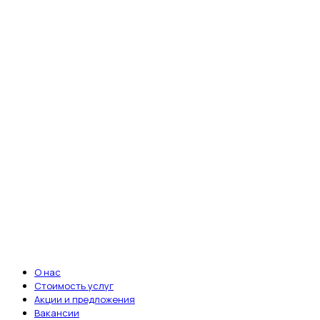
fab fa-telegram-plane
fab fa-vk
fab fa-whatsapp
Ветеринарная клиника «Энималз» —
круглосуточная забота о здоровье ваших
питомцев. Мы всегда рядом, когда это
важно.
Записаться на приём
ВАЖНЫЕ ССЫЛКИ
О нас
Стоимость услуг
Акции и предложения
Вакансии