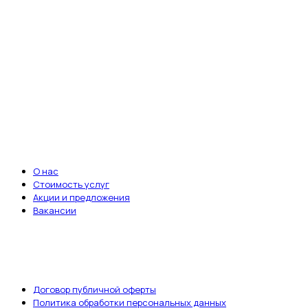
круглосуточная забота о здоровье ваших
питомцев. Мы всегда рядом, когда это
важно.
Записаться на приём
ВАЖНЫЕ ССЫЛКИ
О нас
Стоимость услуг
Акции и предложения
Вакансии
ДОКУМЕНТЫ
Договор публичной оферты
Политика обработки персональных данных