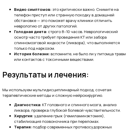
Видео симптомов:
это критически важно. Снимите на
телефон приступ или странную походку в домашней
обстановке — это поможет врачу клиники отличить
неврологию от других патологий.
Голодная диета:
строго 8–10 часов. Неврологический
осмотр часто требует проведения КТ или забора
спинномозговой жидкости (ликвора), что выполняется
только под наркозом.
История болезни:
вспомните, не было ли у питомца травм
или контактов с токсичными веществами.
Результаты и лечения:
Мы используем мультидисциплинарный подход, сочетая
терапевтические методы и сложную нейрохирургию.
Диагностика:
КТ головного и спинного мозга, анализ
ликвора, проверка глубокой болевой чувствительности.
Хирургия:
удаление грыж (гемиламинэктомия),
стабилизация позвоночника при переломах.
Терапия:
подбор современных противосудорожных