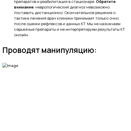
препаратов и реабилитация в стационаре.
Обратите
внимание:
неврологический диагноз невозможно
поставить дистанционно. Окончательное решение о
тактике лечения врач клиники принимает только очно
после оценки рефлексов и данных КТ. Мы не назначаем
серьезные препараты и не интерпретируем результаты КТ
онлайн.
Проводят манипуляцию:
МЫ В СОЦИАЛЬНЫХ СЕТЯХ
fab fa-telegram-plane
fab fa-vk
fab fa-whatsapp
Ветеринарная клиника «Энималз» —