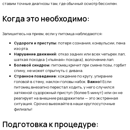
ставим точные диагнозы там, где обычный осмотр бессилен.
Когда это необходимо:
Запишитесь на прием, если у питомца наблюдаются:
Судороги и приступы:
потеря сознания, конвульсии, пена
изо рта.
Нарушение движений:
отказ задних или всех четырех лап,
шаткая походка («пьяная» походка), волочение лап.
Болевой синдром:
питомец кричит при смене позы, горбит
спину, не может спрыгнуть с дивана.
Странное поведение:
хождение по кругу, упирание
головой в стену, наклон головы набок.
Важно!
Если
питомец внезапно перестал ходить, у него случился
затяжной судорожный приступ (более 5 минут) или он не
реагирует на внешние раздражители — это экстренная
ситуация. Срочно выезжайте в наши круглосуточные
филиалы!
Подготовка к процедуре: