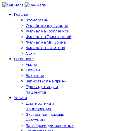
Главная
Зоомагазин
Онлайн консультация
Филиал на Троллейной
Филиал на Трикотажной
Филиал на Мичурина
филиал на Никитина
Сочи
О клинике
Акции
Отзывы
Вакансии
Записаться на приём
Руководство для
пациентов
Услуги
Диагностика и
манипуляция
Экстренная помощь
животным
Банк крови для животных