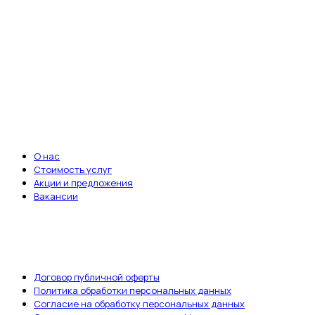
питомцев. Мы всегда рядом, когда это
важно.
Записаться на приём
ВАЖНЫЕ ССЫЛКИ
О нас
Стоимость услуг
Акции и предложения
Вакансии
ДОКУМЕНТЫ
Договор публичной оферты
Политика обработки персональных данных
Согласие на обработку персональных данных