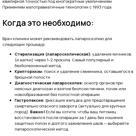
ювелирной точностью под многократным увеличением.
Применяем малотравматичные технологии с 1993 года.
Когда это необходимо:
Врач клиники может рекомендовать лапароскопию для
следующих процедур:
Стерилизация (лапароскопическая):
удаление яичников
(и матки) через 1–2 прокола. Самый популярный и
безболезненный метод.
Крипторхизм:
поиск и удаление семенника, оставшегося в
брюшной полости.
Диагностическая лапароскопия:
осмотр органов при
неясных диагнозах и взятие биопсии печени, почек или
новообразований без полостной операции.
Гастропексия:
фиксация желудка для предотвращения
смертельно опасного заворота (актуально для крупных
пород).
Важно!
Если вы хотите, чтобы ваш питомец
восстановился после операции за 1 день без ношения
защитных попон и долгого заживления швов — выбирайте
лапароскопический метод.