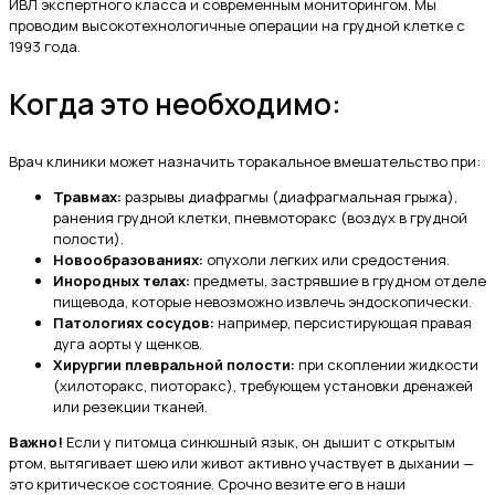
ИВЛ экспертного класса и современным мониторингом. Мы
проводим высокотехнологичные операции на грудной клетке с
1993 года.
Когда это необходимо:
Врач клиники может назначить торакальное вмешательство при:
Травмах:
разрывы диафрагмы (диафрагмальная грыжа),
ранения грудной клетки, пневмоторакс (воздух в грудной
полости).
Новообразованиях:
опухоли легких или средостения.
Инородных телах:
предметы, застрявшие в грудном отделе
пищевода, которые невозможно извлечь эндоскопически.
Патологиях сосудов:
например, персистирующая правая
дуга аорты у щенков.
Хирургии плевральной полости:
при скоплении жидкости
(хилоторакс, пиоторакс), требующем установки дренажей
или резекции тканей.
Важно!
Если у питомца синюшный язык, он дышит с открытым
ртом, вытягивает шею или живот активно участвует в дыхании —
это критическое состояние. Срочно везите его в наши