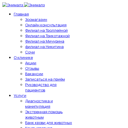
Главная
Зоомагазин
Онлайн консультация
Филиал на Троллейной
Филиал на Трикотажной
Филиал на Мичурина
филиал на Никитина
Сочи
О клинике
Акции
Отзывы
Вакансии
Записаться на приём
Руководство для
пациентов
Услуги
Диагностика и
манипуляция
Экстренная помощь
животным
Банк крови для животных