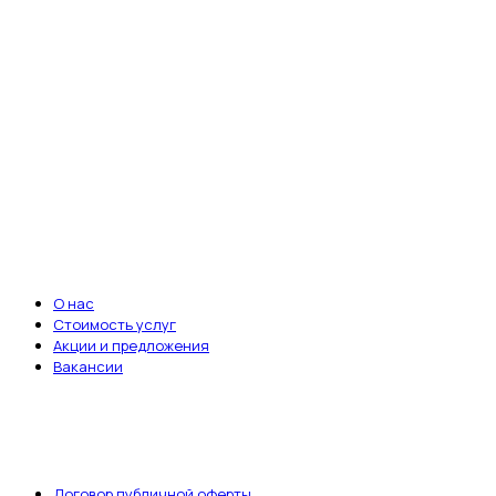
Ветеринарная клиника «Энималз» —
круглосуточная забота о здоровье ваших
питомцев. Мы всегда рядом, когда это
важно.
Записаться на приём
ВАЖНЫЕ ССЫЛКИ
О нас
Стоимость услуг
Акции и предложения
Вакансии
ДОКУМЕНТЫ
Договор публичной оферты