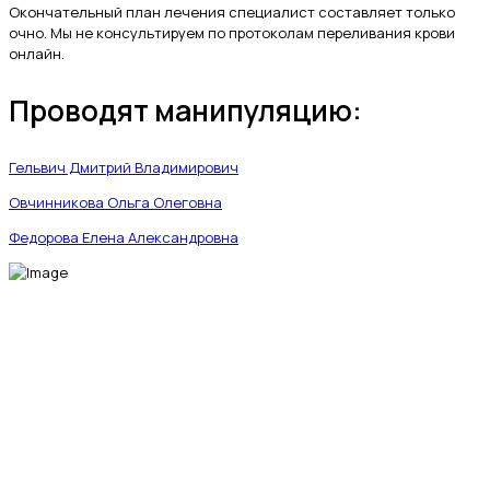
Окончательный план лечения специалист составляет только
очно. Мы не консультируем по протоколам переливания крови
онлайн.
Проводят манипуляцию:
Гельвич Дмитрий Владимирович
Овчинникова Ольга Олеговна
Федорова Елена Александровна
МЫ В СОЦИАЛЬНЫХ СЕТЯХ
fab fa-telegram-plane
fab fa-vk
fab fa-whatsapp