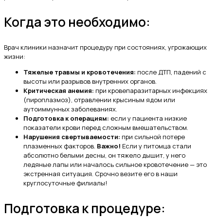
Когда это необходимо:
Врач клиники назначит процедуру при состояниях, угрожающих
жизни:
Тяжелые травмы и кровотечения:
после ДТП, падений с
высоты или разрывов внутренних органов.
Критическая анемия:
при кровепаразитарных инфекциях
(пироплазмоз), отравлении крысиным ядом или
аутоиммунных заболеваниях.
Подготовка к операциям:
если у пациента низкие
показатели крови перед сложным вмешательством.
Нарушения свертываемости:
при сильной потере
плазменных факторов.
Важно!
Если у питомца стали
абсолютно белыми десны, он тяжело дышит, у него
ледяные лапы или началось сильное кровотечение — это
экстренная ситуация. Срочно везите его в наши
круглосуточные филиалы!
Подготовка к процедуре: