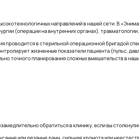
 высокотехнологичных направлений в нашей сети. В «Эни
ргии (операции на внутренних органах), травматологии,
ция проводится в стерильной операционной бригадой сп
онтролирует жизненные показатели пациента (пульс, дав
льно точного планирования сложных вмешательств в наш
езамедлительно обратиться в клинику, если вы столкнул
кусаные или резаные раны, сильная хромота или неестес