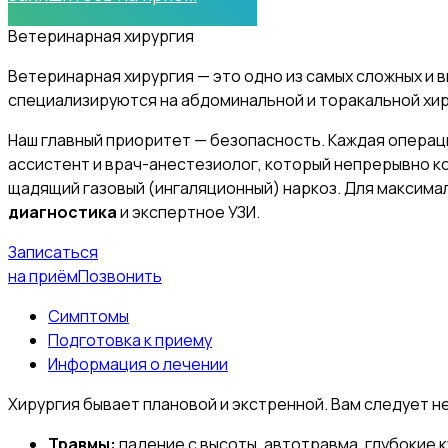
Ветеринарная хирургия
Ветеринарная хирургия — это одно из самых сложных и
специализируются на абдоминальной и торакальной хиру
Наш главный приоритет — безопасность. Каждая опера
ассистент и врач-анестезиолог, который непрерывно к
щадящий газовый (ингаляционный) наркоз. Для максима
диагностика
и экспертное УЗИ.
Записаться
на приём
Позвонить
Симптомы
Подготовка к приему
Информация о лечении
Хирургия бывает плановой и экстренной. Вам следует н
Травмы:
падение с высоты, автотравма, глубокие 