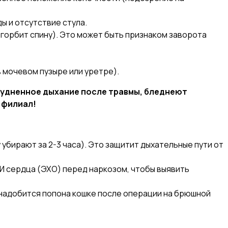
ы и отсутствие стула.
(горбит спину). Это может быть признаком заворота
в мочевом пузыре или уретре).
рудненное дыхание после травмы, бледнеют
 филиал!
убирают за 2-3 часа). Это защитит дыхательные пути от
И сердца (ЭХО) перед наркозом, чтобы выявить
надобится попона кошке после операции на брюшной