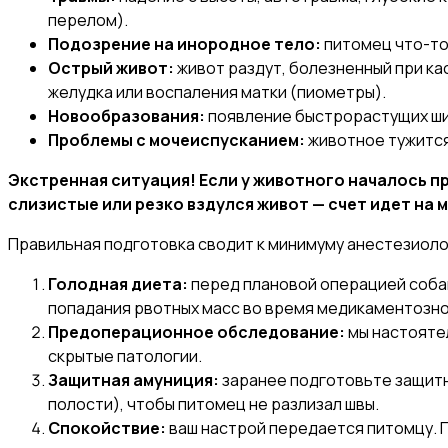
перелом).
Подозрение на инородное тело:
питомец что-то 
Острый живот:
живот раздут, болезненный при ка
желудка или воспаления матки (пиометры).
Новообразования:
появление быстрорастущих шиш
Проблемы с мочеиспусканием:
животное тужится,
Экстренная ситуация! Если у животного началось 
слизистые или резко вздулся живот — счет идет на
Правильная подготовка сводит к минимуму анестезиоло
Голодная диета:
перед плановой операцией собаке
попадания рвотных масс во время медикаментозно
Предоперационное обследование:
мы настоятел
скрытые патологии.
Защитная амуниция:
заранее подготовьте защитн
полости), чтобы питомец не разлизал швы.
Спокойствие:
ваш настрой передается питомцу. 