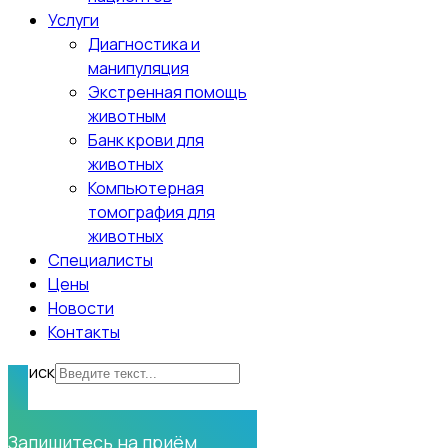
Услуги
Диагностика и
манипуляция
Экстренная помощь
животным
Банк крови для
животных
Компьютерная
томография для
животных
Специалисты
Цены
Новости
Контакты
Поиск
Нужна помощь?
Запишитесь на приём