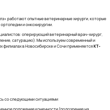
малз» работают опытные ветеринарные хирурги, которые
 ортопедии и онкохирургии.
ециалистов: оперирующий ветеринарный врач-хирург,
ление, сатурацию). Мы используем современный и
их филиалах в Новосибирске и Сочи применяется
КТ-
ись со следующими ситуациями:
твенное положение конечности (подозрение на