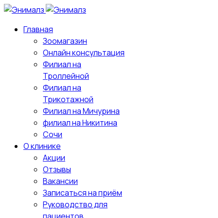
Главная
Зоомагазин
Онлайн консультация
Филиал на
Троллейной
Филиал на
Трикотажной
Филиал на Мичурина
филиал на Никитина
Сочи
О клинике
Акции
Отзывы
Вакансии
Записаться на приём
Руководство для
пациентов