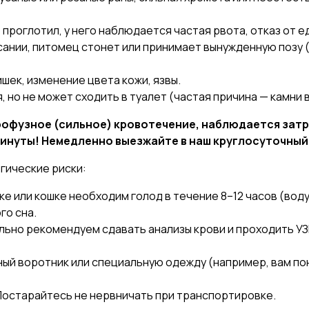
проглотил, у него наблюдается частая рвота, отказ от ед
сании, питомец стонет или принимает вынужденную позу 
ек, изменение цвета кожи, язвы.
 но не может сходить в туалет (частая причина — камни 
профузное (сильное) кровотечение, наблюдается зат
 минуты! Немедленно выезжайте в наш круглосуточный
гические риски:
 или кошке необходим голод в течение 8–12 часов (воду 
го сна.
ьно рекомендуем сдавать анализы крови и проходить УЗ
ый воротник или специальную одежду (например, вам по
Постарайтесь не нервничать при транспортировке.