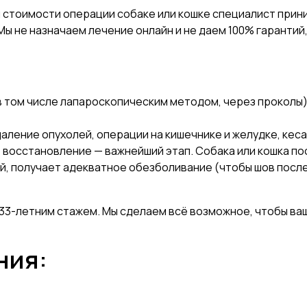
стоимости операции собаке или кошке специалист прини
 Мы не назначаем лечение онлайн и не даем 100% гарантий
в том числе лапароскопическим методом, через проколы)
аление опухолей, операции на кишечнике и желудке, кес
восстановление — важнейший этап. Собака или кошка по
й, получает адекватное обезболивание (чтобы шов после
33-летним стажем. Мы сделаем всё возможное, чтобы ваш
ния: