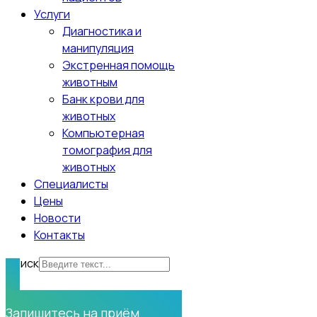
Услуги
Диагностика и
манипуляция
Экстренная помощь
животным
Банк крови для
животных
Компьютерная
томография для
животных
Специалисты
Цены
Новости
Контакты
Поиск
Нужна помощь?
Запишитесь на приём