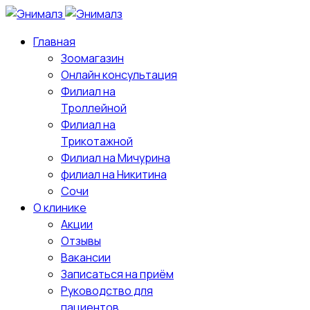
Главная
Зоомагазин
Онлайн консультация
Филиал на
Троллейной
Филиал на
Трикотажной
Филиал на Мичурина
филиал на Никитина
Сочи
О клинике
Акции
Отзывы
Вакансии
Записаться на приём
Руководство для
пациентов