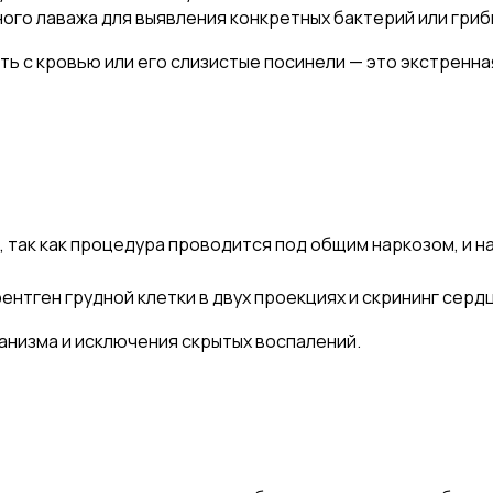
го лаважа для выявления конкретных бактерий или гриб
ть с кровью или его слизистые посинели — это экстренн
:
о, так как процедура проводится под общим наркозом, и 
нтген грудной клетки в двух проекциях и скрининг серд
анизма и исключения скрытых воспалений.