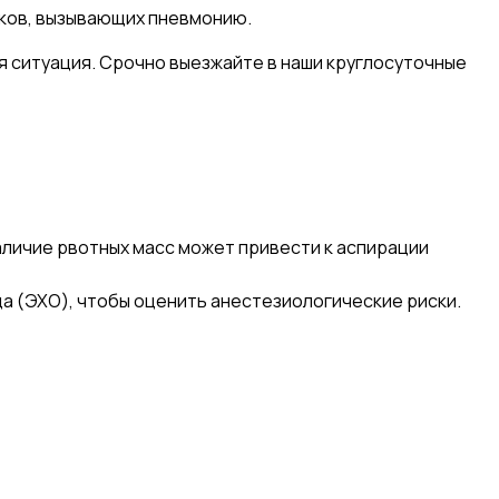
ков, вызывающих пневмонию.
ая ситуация. Срочно выезжайте в наши круглосуточные
наличие рвотных масс может привести к аспирации
ца (ЭХО), чтобы оценить анестезиологические риски.