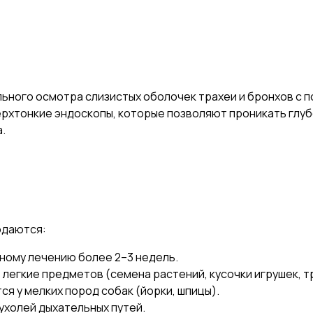
ьного осмотра слизистых оболочек трахеи и бронхов с 
ерхтонкие эндоскопы, которые позволяют проникать глуб
.
юдаются:
ному лечению более 2–3 недель.
 легкие предметов (семена растений, кусочки игрушек, т
я у мелких пород собак (йорки, шпицы).
ухолей дыхательных путей.