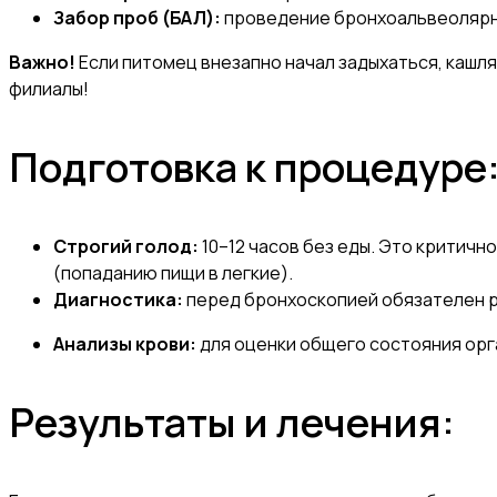
Забор проб (БАЛ):
проведение бронхоальвеолярно
Важно!
Если питомец внезапно начал задыхаться, кашля
филиалы!
Подготовка к процедуре
Строгий голод:
10–12 часов без еды. Это критичн
(попаданию пищи в легкие).
Диагностика:
перед бронхоскопией обязателен ре
Анализы крови:
для оценки общего состояния орг
Результаты и лечения: