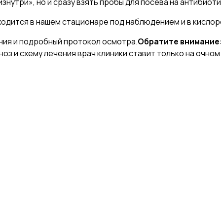
нутри», но и сразу взять пробы для посева на антибиоти
одится в нашем стационаре под наблюдением и в кислор
ния и подробный протокол осмотра.
Обратите внимание
гноз и схему лечения врач клиники ставит только на очн