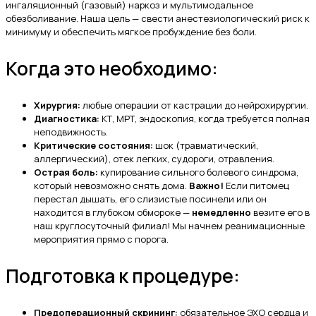
ингаляционный (газовый) наркоз и мультимодальное
обезболивание. Наша цель — свести анестезиологический риск к
минимуму и обеспечить мягкое пробуждение без боли.
Когда это необходимо:
Хирургия:
любые операции от кастрации до нейрохирургии.
Диагностика:
КТ, МРТ, эндоскопия, когда требуется полная
неподвижность.
Критические состояния:
шок (травматический,
аллергический), отек легких, судороги, отравления.
Острая боль:
купирование сильного болевого синдрома,
который невозможно снять дома.
Важно!
Если питомец
перестал дышать, его слизистые посинели или он
находится в глубоком обмороке —
немедленно
везите его в
наш круглосуточный филиал! Мы начнем реанимационные
мероприятия прямо с порога.
Подготовка к процедуре:
Предоперационный скрининг:
обязательное ЭХО сердца и