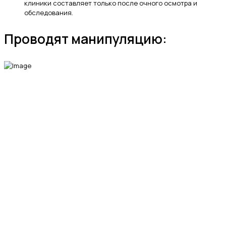
клиники составляет только после очного осмотра и
обследования.
Проводят манипуляцию:
МЫ В СОЦИАЛЬНЫХ СЕТЯХ
fab fa-telegram-plane
fab fa-vk
fab fa-whatsapp
Ветеринарная клиника «Энималз» —
круглосуточная забота о здоровье ваших
питомцев. Мы всегда рядом, когда это
важно.