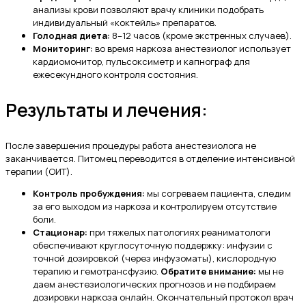
анализы крови позволяют врачу клиники подобрать
индивидуальный «коктейль» препаратов.
Голодная диета:
8–12 часов (кроме экстренных случаев).
Мониторинг:
во время наркоза анестезиолог использует
кардиомонитор, пульсоксиметр и капнограф для
ежесекундного контроля состояния.
Результаты и лечения:
После завершения процедуры работа анестезиолога не
заканчивается. Питомец переводится в отделение интенсивной
терапии (ОИТ).
Контроль пробуждения:
мы согреваем пациента, следим
за его выходом из наркоза и контролируем отсутствие
боли.
Стационар:
при тяжелых патологиях реаниматологи
обеспечивают круглосуточную поддержку: инфузии с
точной дозировкой (через инфузоматы), кислородную
терапию и гемотрансфузию.
Обратите внимание:
мы не
даем анестезиологических прогнозов и не подбираем
дозировки наркоза онлайн. Окончательный протокол врач