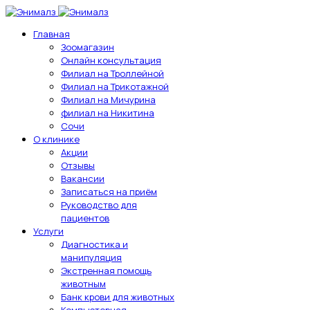
Главная
Зоомагазин
Онлайн консультация
Филиал на Троллейной
Филиал на Трикотажной
Филиал на Мичурина
филиал на Никитина
Сочи
О клинике
Акции
Отзывы
Вакансии
Записаться на приём
Руководство для
пациентов
Услуги
Диагностика и
манипуляция
Экстренная помощь
животным
Банк крови для животных