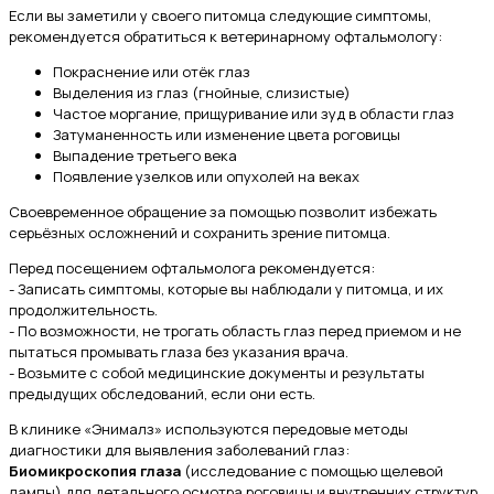
Если вы заметили у своего питомца следующие симптомы,
рекомендуется обратиться к ветеринарному офтальмологу:
Покраснение или отёк глаз
Выделения из глаз (гнойные, слизистые)
Частое моргание, прищуривание или зуд в области глаз
Затуманенность или изменение цвета роговицы
Выпадение третьего века
Появление узелков или опухолей на веках
Своевременное обращение за помощью позволит избежать
серьёзных осложнений и сохранить зрение питомца.
Перед посещением офтальмолога рекомендуется:
- Записать симптомы, которые вы наблюдали у питомца, и их
продолжительность.
- По возможности, не трогать область глаз перед приемом и не
пытаться промывать глаза без указания врача.
- Возьмите с собой медицинские документы и результаты
предыдущих обследований, если они есть.
В клинике «Энималз» используются передовые методы
диагностики для выявления заболеваний глаз:
Биомикроскопия глаза
(исследование с помощью щелевой
лампы) для детального осмотра роговицы и внутренних структур