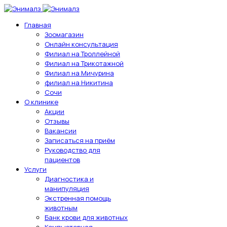
Главная
Зоомагазин
Онлайн консультация
Филиал на Троллейной
Филиал на Трикотажной
Филиал на Мичурина
филиал на Никитина
Сочи
О клинике
Акции
Отзывы
Вакансии
Записаться на приём
Руководство для
пациентов
Услуги
Диагностика и
манипуляция
Экстренная помощь
животным
Банк крови для животных