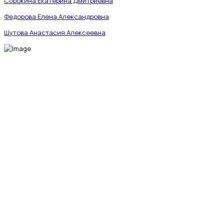
Сорокина Екатерина Дмитриевна
Федорова Елена Александровна
Шутова Анастасия Алексеевна
МЫ В СОЦИАЛЬНЫХ СЕТЯХ
fab fa-telegram-plane
fab fa-vk
fab fa-whatsapp
Ветеринарная клиника «Энималз» —
круглосуточная забота о здоровье ваших
питомцев. Мы всегда рядом, когда это
важно.