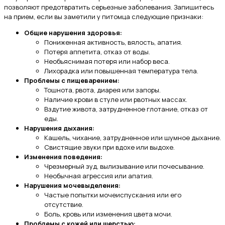
позволяют предотвратить серьезные заболевания. Запишитесь
на прием, если вы заметили у питомца следующие признаки:
Общие нарушения здоровья:
Пониженная активность, вялость, апатия.
Потеря аппетита, отказ от воды.
Необъяснимая потеря или набор веса.
Лихорадка или повышенная температура тела.
Проблемы с пищеварением:
Тошнота, рвота, диарея или запоры.
Наличие крови в стуле или рвотных массах.
Вздутие живота, затрудненное глотание, отказ от
еды.
Нарушения дыхания:
Кашель, чихание, затрудненное или шумное дыхание.
Свистящие звуки при вдохе или выдохе.
Изменения поведения:
Чрезмерный зуд, вылизывание или почесывание.
Необычная агрессия или апатия.
Нарушения мочевыделения:
Частые попытки мочеиспускания или его
отсутствие.
Боль, кровь или изменения цвета мочи.
Проблемы с кожей или шерстью: