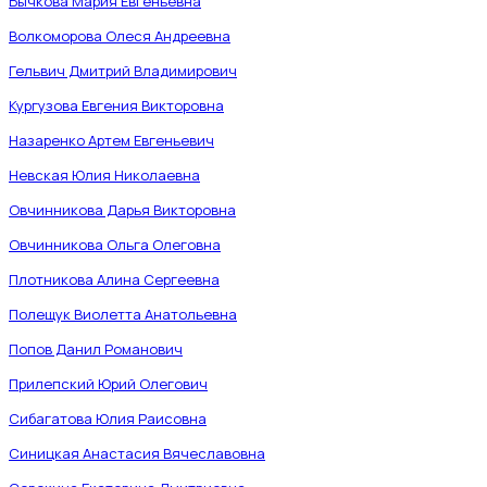
Бычкова Мария Евгеньевна
Волкоморова Олеся Андреевна
Гельвич Дмитрий Владимирович
Кургузова Евгения Викторовна
Назаренко Артем Евгеньевич
Невская Юлия Николаевна
Овчинникова Дарья Викторовна
Овчинникова Ольга Олеговна
Плотникова Алина Сергеевна
Полещук Виолетта Анатольевна
Попов Данил Романович
Прилепский Юрий Олегович
Сибагатова Юлия Раисовна
Синицкая Анастасия Вячеславовна