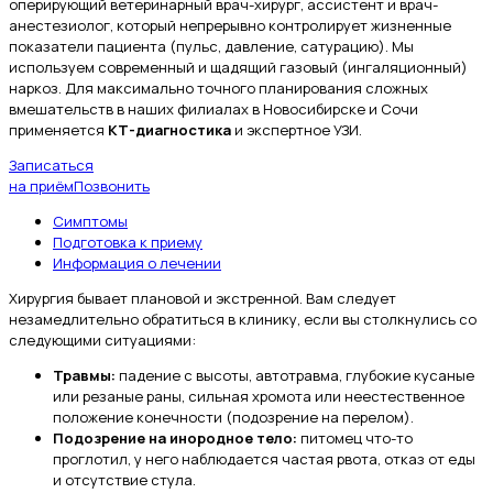
оперирующий ветеринарный врач-хирург, ассистент и врач-
анестезиолог, который непрерывно контролирует жизненные
показатели пациента (пульс, давление, сатурацию). Мы
используем современный и щадящий газовый (ингаляционный)
наркоз. Для максимально точного планирования сложных
вмешательств в наших филиалах в Новосибирске и Сочи
применяется
КТ-диагностика
и экспертное УЗИ.
Записаться
на приём
Позвонить
Симптомы
Подготовка к приему
Информация о лечении
Хирургия бывает плановой и экстренной. Вам следует
незамедлительно обратиться в клинику, если вы столкнулись со
следующими ситуациями:
Травмы:
падение с высоты, автотравма, глубокие кусаные
или резаные раны, сильная хромота или неестественное
положение конечности (подозрение на перелом).
Подозрение на инородное тело:
питомец что-то
проглотил, у него наблюдается частая рвота, отказ от еды
и отсутствие стула.