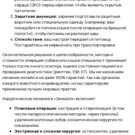
сердца (ЭХО) перед наркозом, чтобы выявить скрытые
патологии.
Защитная амуниция:
заранее подготовьте защитный
воротник или специальную одежду (например, вам
понадобится попона кошке после операции на брюшной
полости), чтобы питомец не разлизал швы.
Спокойствие:
ваш настрой передается питомцу.
Постарайтесь не нервничать при транспортировке.
Окончательное решение о целесообразности, методе и
стоимости операции собаке или кошке специалист принимает
только после очного осмотра, оценки состояния пациента и
проведения диагностики (рентген, УЗИ, КТ). Мы не назначаем
лечение онлайн и не даем 100% гарантий, так как организм
каждого животного индивидуален, но мы гарантируем
применение лучших мировых практик.
Хирургическое лечение в «Энималз» включает:
Плановые операции:
кастрация и стерилизация (в том
числе лапароскопическим методом, через проколы),
удаление молочных зубов, косметическая хирургия по
показаниям.
Экстренная и сложная хирургия:
остеосинтез, удаление