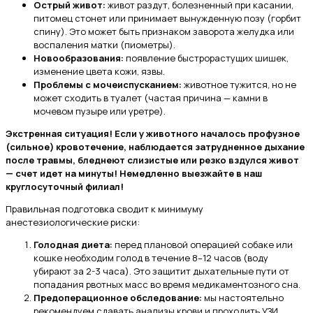
Острый живот:
живот раздут, болезненный при касании,
питомец стонет или принимает вынужденную позу (горбит
спину). Это может быть признаком заворота желудка или
воспаления матки (пиометры).
Новообразования:
появление быстрорастущих шишек,
изменение цвета кожи, язвы.
Проблемы с мочеиспусканием:
животное тужится, но не
может сходить в туалет (частая причина — камни в
мочевом пузыре или уретре).
Экстренная ситуация! Если у животного началось профузное
(сильное) кровотечение, наблюдается затрудненное дыхание
после травмы, бледнеют слизистые или резко вздулся живот
— счет идет на минуты! Немедленно выезжайте в наш
круглосуточный филиал!
Правильная подготовка сводит к минимуму
анестезиологические риски:
Голодная диета:
перед плановой операцией собаке или
кошке необходим голод в течение 8–12 часов (воду
убирают за 2-3 часа). Это защитит дыхательные пути от
попадания рвотных масс во время медикаментозного сна.
Предоперационное обследование:
мы настоятельно
рекомендуем сдавать анализы крови и проходить УЗИ