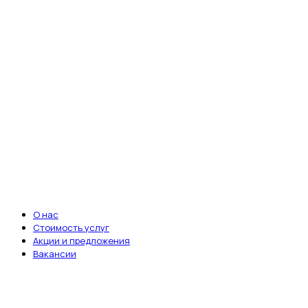
Ветеринарная клиника «Энималз» —
круглосуточная забота о здоровье ваших
питомцев. Мы всегда рядом, когда это
важно.
Записаться на приём
ВАЖНЫЕ ССЫЛКИ
О нас
Стоимость услуг
Акции и предложения
Вакансии
ДОКУМЕНТЫ