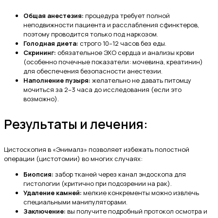
Общая анестезия:
процедура требует полной
неподвижности пациента и расслабления сфинктеров,
поэтому проводится только под наркозом.
Голодная диета:
строго 10–12 часов без еды.
Скрининг:
обязательное ЭХО сердца и анализы крови
(особенно почечные показатели: мочевина, креатинин)
для обеспечения безопасности анестезии.
Наполнение пузыря:
желательно не давать питомцу
мочиться за 2–3 часа до исследования (если это
возможно).
Результаты и лечения:
Цистоскопия в «Энималз» позволяет избежать полостной
операции (цистотомии) во многих случаях:
Биопсия:
забор тканей через канал эндоскопа для
гистологии (критично при подозрении на рак).
Удаление камней:
мелкие конкременты можно извлечь
специальными манипуляторами.
Заключение:
вы получите подробный протокол осмотра и