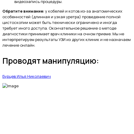
видеозапись процедуры.
Обратите внимание:
у кобелей и котов из-за анатомических
особенностей (длинная и узкая уретра) проведение полной
цистоскопии может быть технически ограничено и иногда
требует иного доступа. Окончательное решение о методе
диагностики принимает врач клиники на очном приеме. Мы не
интерпретируем результаты УЗИ из других клиник и не назначаем
лечение онлайн.
Проводят манипуляцию:
Бурцев Илья Николаевич
МЫ В СОЦИАЛЬНЫХ СЕТЯХ
fab fa-telegram-plane
fab fa-vk
fab fa-whatsapp