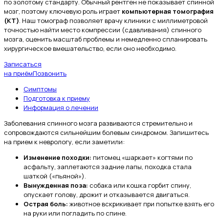
по золотому стандарту. Обычный рентген не показывает спинной
мозг, поэтому ключевую роль играет
компьютерная томография
(КТ)
. Наш томограф позволяет врачу клиники с миллиметровой
точностью найти место компрессии (сдавливания) спинного
мозга, оценить масштаб проблемы и немедленно спланировать
хирургическое вмешательство, если оно необходимо.
Записаться
на приём
Позвонить
Симптомы
Подготовка к приему
Информация о лечении
Заболевания спинного мозга развиваются стремительно и
сопровождаются сильнейшим болевым синдромом. Запишитесь
на прием к неврологу, если заметили:
Изменение походки:
питомец «шаркает» когтями по
асфальту, заплетаются задние лапы, походка стала
шаткой («пьяной»).
Вынужденная поза:
собака или кошка горбит спину,
опускает голову, дрожит и отказывается двигаться.
Острая боль:
животное вскрикивает при попытке взять его
на руки или погладить по спине.