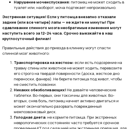
Нарушение мочеиспускания:
питомец не может сходить в
туалет или, наоборот, моча подтекает непроизвольно.
Экстренная ситуация! Если у питомца внезапно отказали
задние (или все четыре) лапы — не ждите ни минуты! При
сдавливании спинного мозга необратимые изменения могут
наступить всего за 12–24 часа. Срочно выезжайте в наш
круглосуточный филиал!
Правильные действия до приезда в клинику могут спасти
спинной мозг животного:
Транспортировка на жестком:
если есть подозрение на
травму спины или животное не может ходить, перевозите
его строго на твердой поверхности (доска, жесткое дно
переноски, фанера). Не берите питомца под живот, чтобы
не сместить позвонки.
Никаких обезболивающих!
Не давайте человеческие
таблетки. Во-первых, они токсичны для животных. Во-
вторых, сняв боль, питомец начнет активно двигаться и
может окончательно разорвать поврежденный
межпозвонковый диск.
Голодная диета:
не кормите питомца. При экстренных
неврологических состояниях часто требуется срочное
проведение КТ под седацией или экстренная операция, для