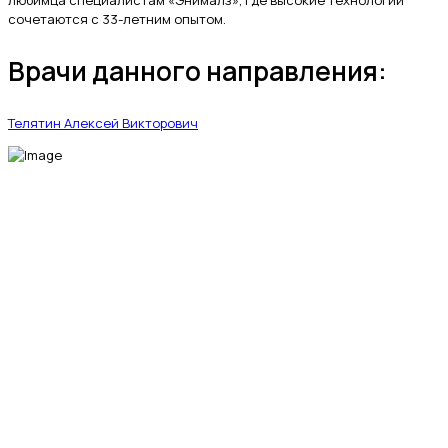
любимца специалистам «Энималз», где высокие технологии
сочетаются с 33-летним опытом.
Врачи данного направления:
Телятин Алексей Викторович
МЫ В СОЦИАЛЬНЫХ СЕТЯХ
fab fa-telegram-plane
fab fa-vk
fab fa-whatsapp
Ветеринарная клиника «Энималз» —
круглосуточная забота о здоровье ваших
питомцев. Мы всегда рядом, когда это