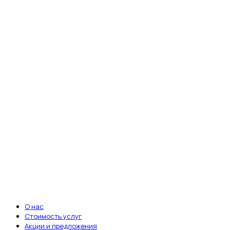
fab fa-telegram-plane
fab fa-vk
fab fa-whatsapp
Ветеринарная клиника «Энималз» —
круглосуточная забота о здоровье ваших
питомцев. Мы всегда рядом, когда это
важно.
Записаться на приём
ВАЖНЫЕ ССЫЛКИ
О нас
Стоимость услуг
Акции и предложения