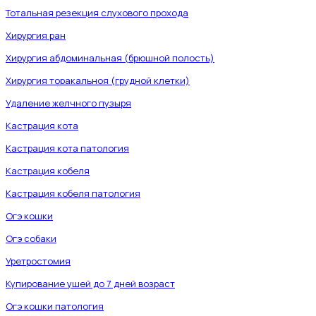
Тотальная резекция слухового прохода
Хирургия ран
Хирургия абдоминальная (брюшной полость)
Хирургия торакальноя (грудной клетки)
Удаление желчного пузыря
Кастрация кота
Кастрация кота патология
Кастрация кобеля
Кастрация кобеля патология
Огэ кошки
Огэ собаки
Уретростомия
Купирование ушей до 7 дней возраст
Огэ кошки патология