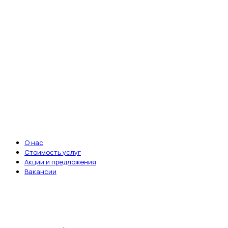
Ветеринарная клиника «Энималз» —
круглосуточная забота о здоровье ваших
питомцев. Мы всегда рядом, когда это
важно.
Записаться на приём
ВАЖНЫЕ ССЫЛКИ
О нас
Стоимость услуг
Акции и предложения
Вакансии
ДОКУМЕНТЫ