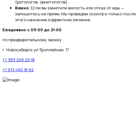
(ратологов, орнитологов).
Важно:
Если вы заметили вялость или отказ от еды —
запишитесь на прием. Мы проведем осмотр и только после
этого назначим корректное лечение.
Ежедневно с 09:00 до 21:00
по предварительному звонку
г. Новосибирск ул.Троллейная, 17
+7 383 209 29 18
+7 913 450 16 62
МЫ В СОЦИАЛЬНЫХ СЕТЯХ
fab fa-telegram-plane
fab fa-vk
fab fa-whatsapp