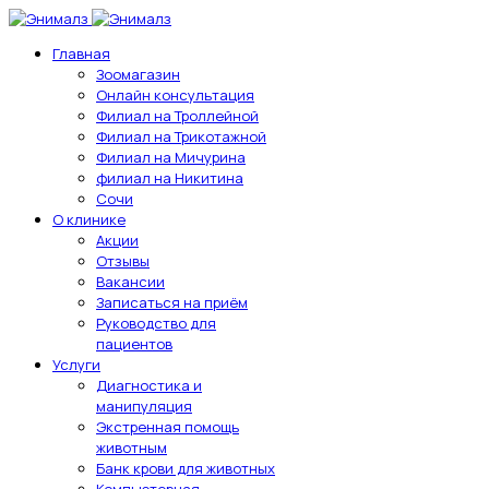
Главная
Зоомагазин
Онлайн консультация
Филиал на Троллейной
Филиал на Трикотажной
Филиал на Мичурина
филиал на Никитина
Сочи
О клинике
Акции
Отзывы
Вакансии
Записаться на приём
Руководство для
пациентов
Услуги
Диагностика и
манипуляция
Экстренная помощь
животным
Банк крови для животных